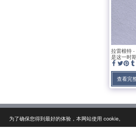
拉雷根特 
是这一时期
查看完
为了确保您得到最好的体验，本网站使用 cookie。
兰福德斯银服务
版权所有 © 2026 保留最终解释权
条款
|
隐私