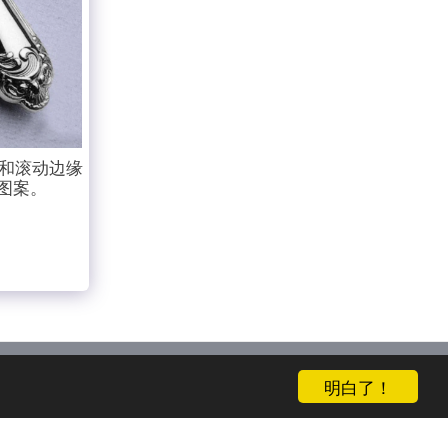
壳和滚动边缘
图案。
明白了！
超级游艇
定制
灵感
RETAIL SITE
更多
订阅