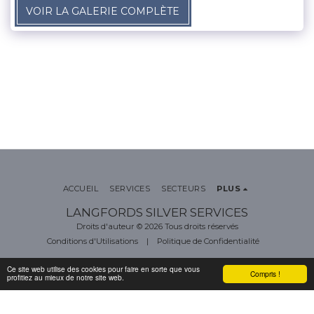
VOIR LA GALERIE COMPLÈTE
ACCUEIL
SERVICES
SECTEURS
PLUS
LANGFORDS SILVER SERVICES
Droits d'auteur © 2026 Tous droits réservés
Conditions d'Utilisations
|
Politique de Confidentialité
Ce site web utilise des cookies pour faire en sorte que vous
Compris !
profitiez au mieux de notre site web.
S'ABONNER