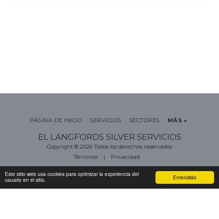
PÁGINA DE INICIO
SERVICIOS
SECTORES
MÁS
EL LANGFORDS SILVER SERVICIOS
Copyright © 2026 Todos los derechos reservados
Términos
|
Privacidad
Este sitio web usa cookies para optimizar la experiencia del
Entendido
usuario en el sitio.
SUSCRIBIRSE