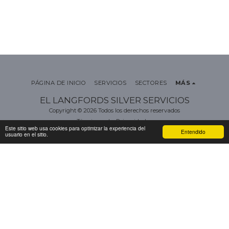
PÁGINA DE INICIO
SERVICIOS
SECTORES
MÁS
EL LANGFORDS SILVER SERVICIOS
Copyright © 2026 Todos los derechos reservados
Términos
|
Privacidad
Este sitio web usa cookies para optimizar la experiencia del
Entendido
usuario en el sitio.
SUSCRIBIRSE